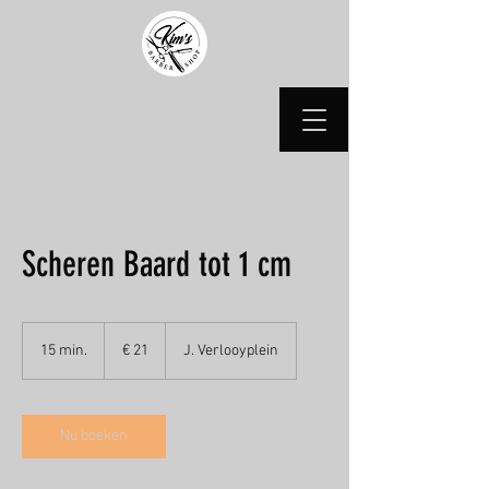
Scheren Baard tot 1 cm
21
euro
15 min.
1
€ 21
J. Verlooyplein
5
m
i
n
Nu boeken
.