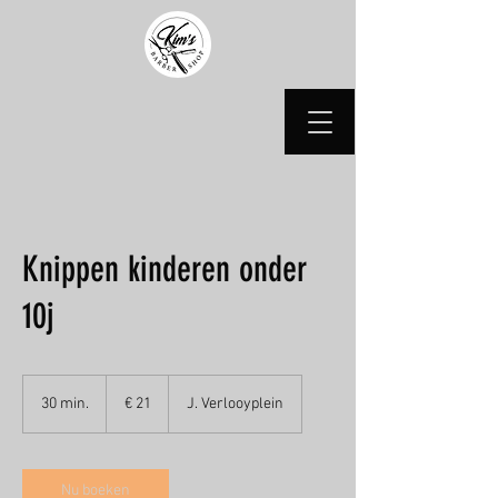
Knippen kinderen onder
10j
21
euro
30 min.
3
€ 21
J. Verlooyplein
0
m
i
n
Nu boeken