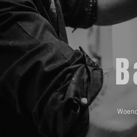
B
Woend