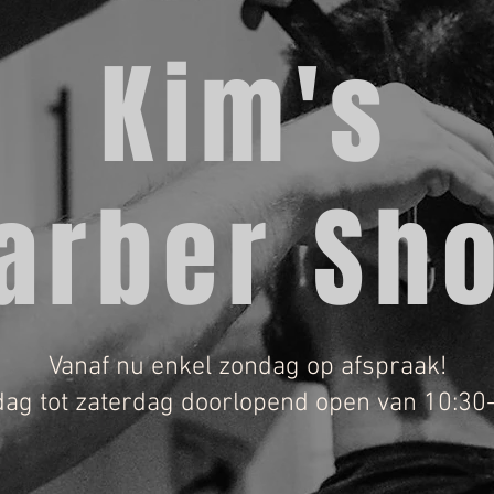
Kim's
arber Sh
Vanaf nu enkel zondag op afspraak!
ag tot zaterdag doorlopend open van 10:30