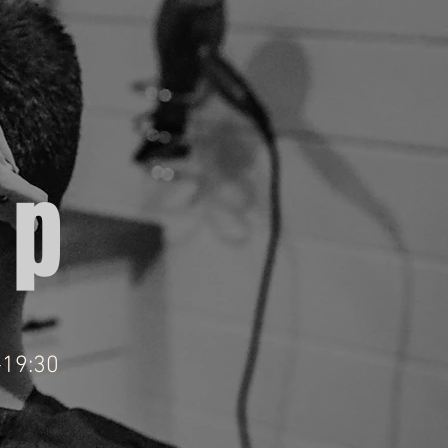
op
-19:30